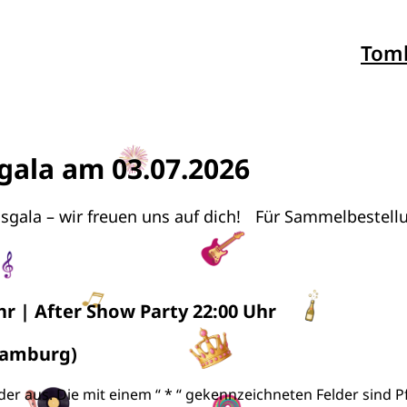
Tom
sgala am 03.07.2026
lussgala – wir freuen uns auf dich! Für Sammelbestell
hr | After Show Party 22:00 Uhr
 Hamburg)
er aus. Die mit einem “ * “ gekennzeichneten Felder sind Pfl